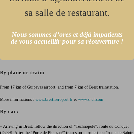
sa salle de restaurant.
This information is intended for the Hôtel Belvédère.
This right can be exercised by email by sending your request to
soisic@belvederehotel-brest.fr
.
Nous sommes d’ores et déjà impatients
de vous accueillir pour sa réouverture !
Coming to the Belvédère hotel
By plane or train:
From 17 km of Guipavas airport, and from 7 km of Brest trainstation.
More informations :
www.brest.aeroport.fr
et
www.sncf.com
By car:
– Arriving in Brest: follow the direction of “Technopôle”, route du Conquet
(D789). After the “Porte de Plouzané” tram stop, turn left, on “route de Sainte