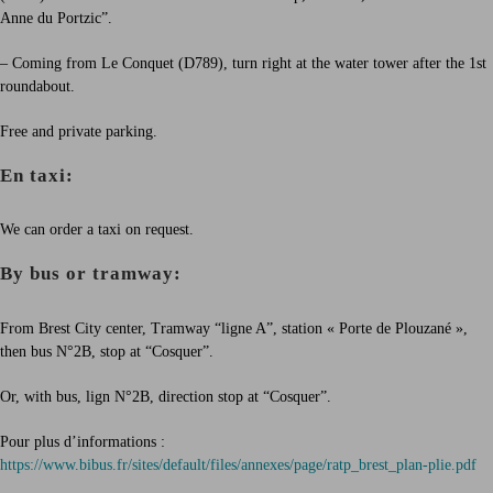
Anne du Portzic”.
– Coming from Le Conquet (D789), turn right at the water tower after the 1st
roundabout.
Free and private parking.
En taxi:
We can order a taxi on request.
By bus or tramway:
From Brest City center, Tramway “ligne A”, station « Porte de Plouzané »,
then bus N°2B, stop at “Cosquer”.
Or, with bus, lign N°2B, direction stop at “Cosquer”.
Pour plus d’informations :
https://www.bibus.fr/sites/default/files/annexes/page/ratp_brest_plan-plie.pdf