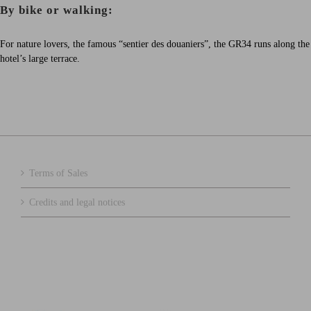
By bike or walking:
For nature lovers, the famous “sentier des douaniers”, the GR34 runs along the
hotel’s large terrace.
Terms of Sales
Credits and legal notices