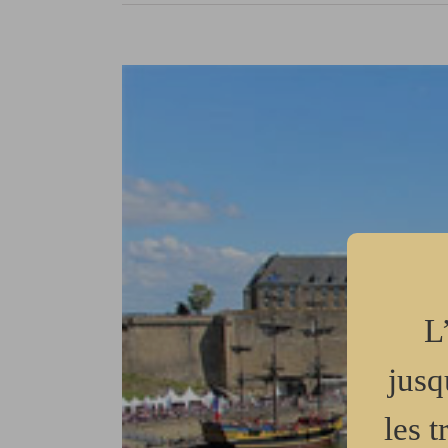
Voir
l'image
agrandie
L
jusq
les 