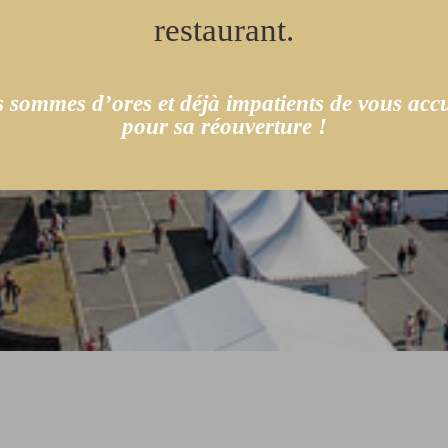
restaurant.
 sommes d’ores et déjà impatients de vous accue
pour sa réouverture !