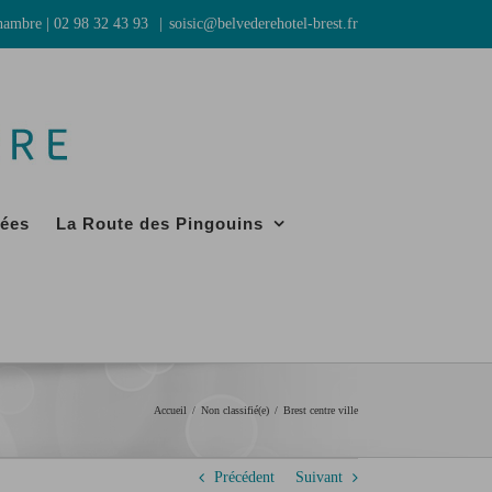
chambre
|
02 98 32 43 93
|
soisic@belvederehotel-brest.fr
ées
La Route des Pingouins
Accueil
Non classifié(e)
Brest centre ville
Précédent
Suivant